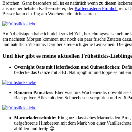
Brötchen. Ganz besonders toll ist es natürlich wenn zu diesen lecke
aus meiner liebsten Kaffeerösterei, der
Kaffeerösterei Fröhlich
rein. D
Besser kann ein Tag am Wochenende nicht starten.
An Arbeitstagen habe ich nicht so viel Zeit, beziehungsweise nehme i
am nächsten Morgen kommen nur noch ein paar frische Zutaten dazu
und natürlich Vitamine. Darüber streue ich gerne Leinsamen. Die gesät
Und hier gibt es meine aktuellen Frühstücks-Lieblinge
Overnight Oats mit Haferflocken und Quinoaflocken:
Dafür 
bedecke das Ganze mit 3 EL Naturjoghurt und toppe es mit ei
Bananen Pancakes:
Eher was fürs Wochenende, obwohl sie sup
Backpulver. Alles mit dem Schneebesen verquirlen und zu 6 Pan
Marmeladenschnitte:
Ein ganz klassisches Marmeladen Brot, n
tiefgefrorene Himbeeren mit dem Mark von einer Vanilleschote
abfüllen und fertig 😉