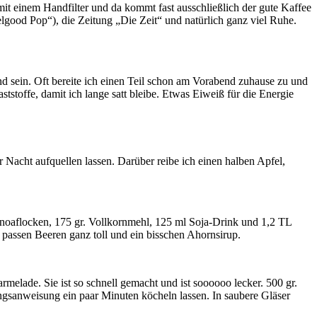
it einem Handfilter und da kommt fast ausschließlich der gute Kaffee
elgood Pop“), die Zeitung „Die Zeit“ und natürlich ganz viel Ruhe.
und sein. Oft bereite ich einen Teil schon am Vorabend zuhause zu und
ststoffe, damit ich lange satt bleibe. Etwas Eiweiß für die Energie
 Nacht aufquellen lassen. Darüber reibe ich einen halben Apfel,
inoaflocken, 175 gr. Vollkornmehl, 125 ml Soja-Drink und 1,2 TL
 passen Beeren ganz toll und ein bisschen Ahornsirup.
elade. Sie ist so schnell gemacht und ist soooooo lecker. 500 gr.
ngsanweisung ein paar Minuten köcheln lassen. In saubere Gläser