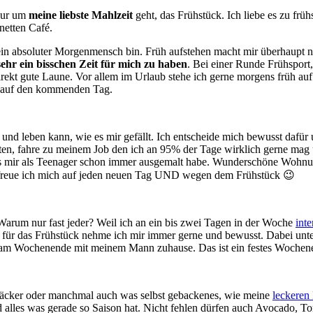
nur um
meine liebste Mahlzeit
geht, das Frühstück. Ich liebe es zu f
netten Café.
ein absoluter Morgenmensch bin. Früh aufstehen macht mir überhaupt ni
s sehr ein bisschen Zeit für mich zu haben
. Bei einer Runde Frühsport
direkt gute Laune. Vor allem im Urlaub stehe ich gerne morgens früh a
, auf den kommenden Tag.
und leben kann, wie es mir gefällt. Ich entscheide mich bewusst dafür 
tarten, fahre zu meinem Job den ich an 95% der Tage wirklich gerne mag
es mir als Teenager schon immer ausgemalt habe. Wunderschöne Wohnung
b freue ich mich auf jeden neuen Tag UND wegen dem Frühstück 😉
 Warum nur fast jeder? Weil ich an ein bis zwei Tagen in der Woche
inte
Zeit für das Frühstück nehme ich mir immer gerne und bewusst. Dabei un
am Wochenende mit meinem Mann zuhause. Das ist ein festes Wochene
Bäcker oder manchmal auch was selbst gebackenes, wie meine
leckeren
n und alles was gerade so Saison hat. Nicht fehlen dürfen auch Avocad