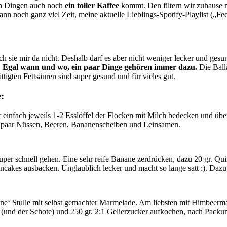
ren Dingen auch noch
ein toller Kaffee
kommt. Den filtern wir zuhause m
ann noch ganz viel Zeit, meine aktuelle Lieblings-Spotify-Playlist („Fe
ch sie mir da nicht. Deshalb darf es aber nicht weniger lecker und ges
.
Egal wann und wo, ein paar Dinge gehören immer dazu.
Die Balla
tigten Fettsäuren sind super gesund und für vieles gut.
:
einfach jeweils 1-2 Esslöffel der Flocken mit Milch bedecken und über
n paar Nüssen, Beeren, Bananenscheiben und Leinsamen.
er schnell gehen. Eine sehr reife Banane zerdrücken, dazu 20 gr. Qu
cakes ausbacken. Unglaublich lecker und macht so lange satt :). Dazu
e‘ Stulle mit selbst gemachter Marmelade. Am liebsten mit Himbeermarm
 (und der Schote) und 250 gr. 2:1 Gelierzucker aufkochen, nach Packu