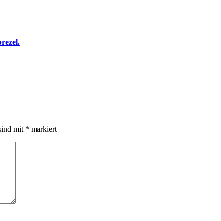
rezel.
sind mit
*
markiert