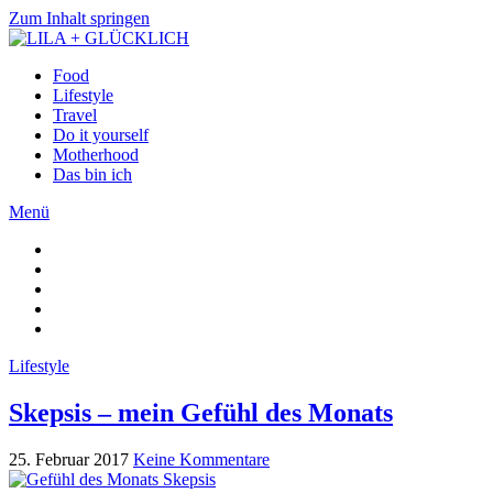
Zum Inhalt springen
Food
Lifestyle
Travel
Do it yourself
Motherhood
Das bin ich
Menü
Lifestyle
Skepsis – mein Gefühl des Monats
25. Februar 2017
Keine Kommentare