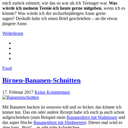
mich zurück erinnert, wie das so war als ich Teenager war.
Was
würde ich meinem Teenie-ich heute gerne mitgeben
, wenn ich es
könnte? Was würde ich der sechzehnjährigen Anne gerne
sagen? Deshalb habe ich einen Brief geschrieben – an die etwas
jüngere Anne.
Weiterlesen
Food
Birnen-Bananen-Schnitten
17. Februar 2017
Keine Kommentare
Mit Bananen backen ist soooooo toll und so lecker, das könnte ich
immer tun. Das ein oder andere Rezept habe ich euch ja auch schon
aufgeschrieben (zum Beispiel mein
Bananenbrot mit Walnüssen
und
das super frische
Bananenbrot mit Himbeeren
). Dieses mal wird es
aber kein „Brot“ – es gibt tolle Schnittchen.