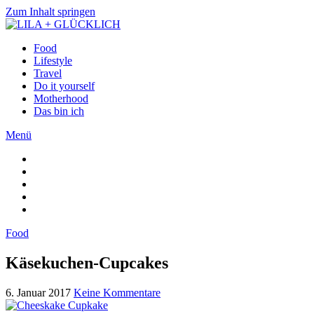
Zum Inhalt springen
Food
Lifestyle
Travel
Do it yourself
Motherhood
Das bin ich
Menü
Food
Käsekuchen-Cupcakes
6. Januar 2017
Keine Kommentare