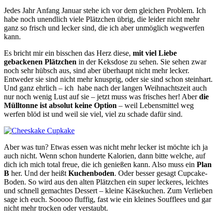
Jedes Jahr Anfang Januar stehe ich vor dem gleichen Problem. Ich
habe noch unendlich viele Plätzchen übrig, die leider nicht mehr
ganz so frisch und lecker sind, die ich aber unmöglich wegwerfen
kann.
Es bricht mir ein bisschen das Herz diese,
mit viel Liebe
gebackenen Plätzchen
in der Keksdose zu sehen. Sie sehen zwar
noch sehr hübsch aus, sind aber überhaupt nicht mehr lecker.
Entweder sie sind nicht mehr knusprig, oder sie sind schon steinhart.
Und ganz ehrlich – ich habe nach der langen Weihnachtszeit auch
nur noch wenig Lust auf sie – jetzt muss was frisches her! Aber
die
Mülltonne ist absolut keine Option
– weil Lebensmittel weg
werfen blöd ist und weil sie viel, viel zu schade dafür sind.
Aber was tun? Etwas essen was nicht mehr lecker ist möchte ich ja
auch nicht. Wenn schon hunderte Kalorien, dann bitte welche, auf
dich ich mich total freue, die ich genießen kann. Also muss ein
Plan
B
her. Und der heißt
Kuchenboden
. Oder besser gesagt Cupcake-
Boden. So wird aus den alten Plätzchen ein super leckeres, leichtes
und schnell gemachtes Dessert – kleine Käsekuchen. Zum Verlieben
sage ich euch. Sooooo fluffig, fast wie ein kleines Soufflees und gar
nicht mehr trocken oder verstaubt.