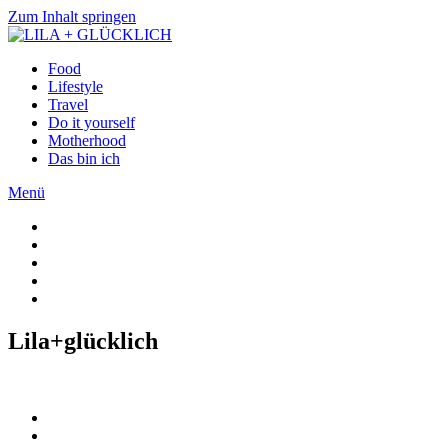
Zum Inhalt springen
Food
Lifestyle
Travel
Do it yourself
Motherhood
Das bin ich
Menü
Lila+glücklich