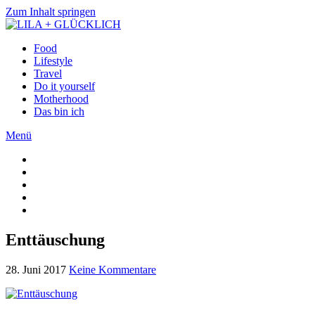
Zum Inhalt springen
Food
Lifestyle
Travel
Do it yourself
Motherhood
Das bin ich
Menü
Enttäuschung
28. Juni 2017
Keine Kommentare