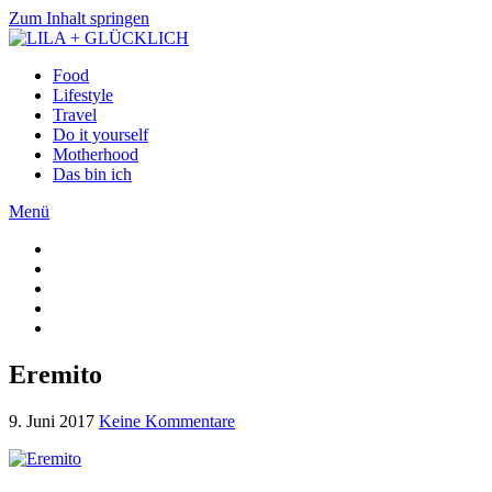
Zum Inhalt springen
Food
Lifestyle
Travel
Do it yourself
Motherhood
Das bin ich
Menü
Eremito
9. Juni 2017
Keine Kommentare