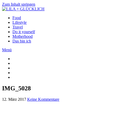
Zum Inhalt springen
Food
Lifestyle
Travel
Do it yourself
Motherhood
Das bin ich
Menü
IMG_5028
12. März 2017
Keine Kommentare