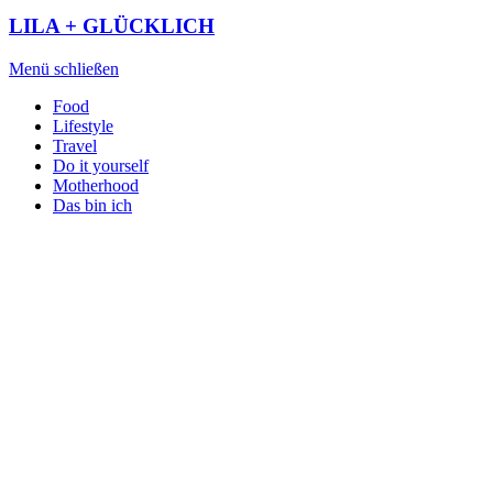
LILA + GLÜCKLICH
Menü schließen
Food
Lifestyle
Travel
Do it yourself
Motherhood
Das bin ich