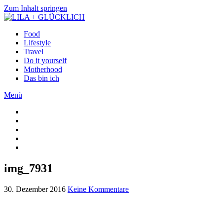
Zum Inhalt springen
Food
Lifestyle
Travel
Do it yourself
Motherhood
Das bin ich
Menü
img_7931
30. Dezember 2016
Keine Kommentare