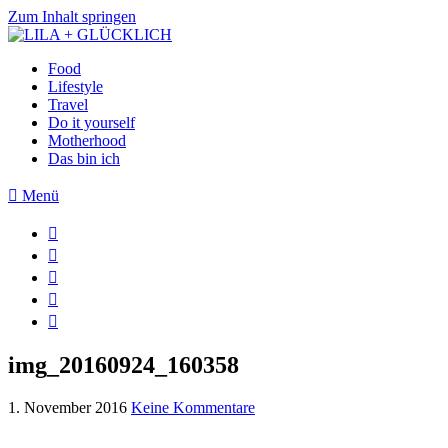
Zum Inhalt springen
Food
Lifestyle
Travel
Do it yourself
Motherhood
Das bin ich
Menü
img_20160924_160358
1. November 2016
Keine Kommentare