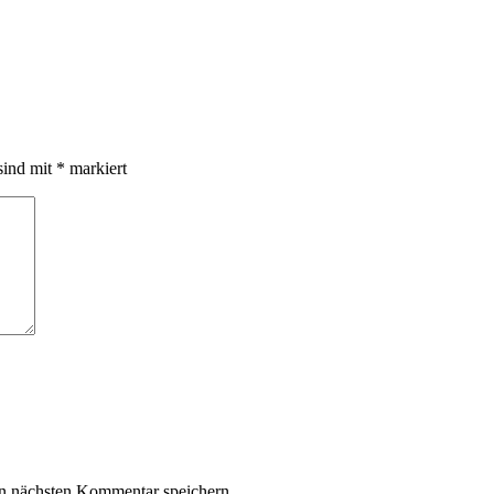
sind mit
*
markiert
n nächsten Kommentar speichern.