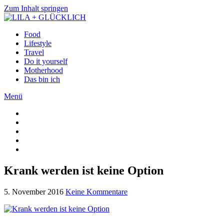
Zum Inhalt springen
Food
Lifestyle
Travel
Do it yourself
Motherhood
Das bin ich
Menü
Krank werden ist keine Option
5. November 2016
Keine Kommentare