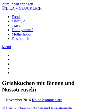
Zum Inhalt springen
Food
Lifestyle
Travel
Do it yourself
Motherhood
Das bin ich
Menü
Grießkuchen mit Birnen und
Nussstreuseln
1. November 2016
Keine Kommentare