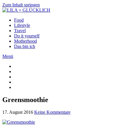
Zum Inhalt springen
Food
Lifestyle
Travel
Do it yourself
Motherhood
Das bin ich
Menü
Greensmoothie
17. August 2016
Keine Kommentare