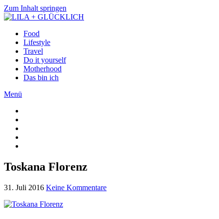
Zum Inhalt springen
Food
Lifestyle
Travel
Do it yourself
Motherhood
Das bin ich
Menü
Toskana Florenz
31. Juli 2016
Keine Kommentare