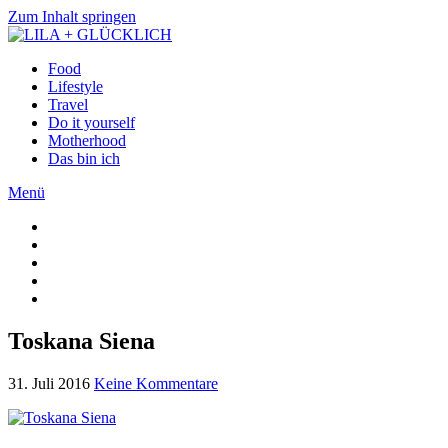
Zum Inhalt springen
Food
Lifestyle
Travel
Do it yourself
Motherhood
Das bin ich
Menü
Toskana Siena
31. Juli 2016
Keine Kommentare