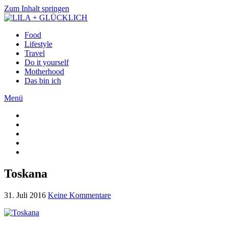
Zum Inhalt springen
Food
Lifestyle
Travel
Do it yourself
Motherhood
Das bin ich
Menü
Toskana
31. Juli 2016
Keine Kommentare