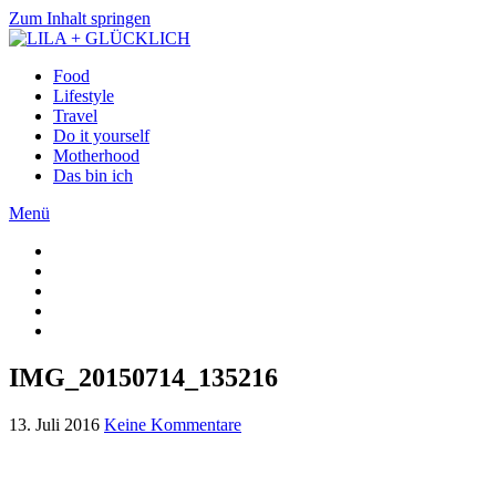
Zum Inhalt springen
Food
Lifestyle
Travel
Do it yourself
Motherhood
Das bin ich
Menü
IMG_20150714_135216
13. Juli 2016
Keine Kommentare