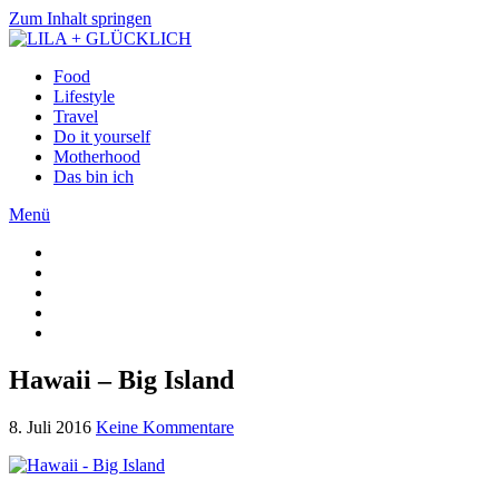
Zum Inhalt springen
Food
Lifestyle
Travel
Do it yourself
Motherhood
Das bin ich
Menü
Hawaii – Big Island
8. Juli 2016
Keine Kommentare