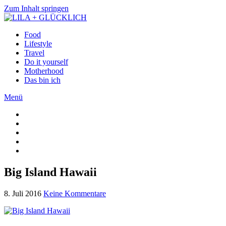
Zum Inhalt springen
Food
Lifestyle
Travel
Do it yourself
Motherhood
Das bin ich
Menü
Big Island Hawaii
8. Juli 2016
Keine Kommentare