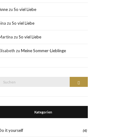
Anne
zu
So viel Liebe
Sina
zu
So viel Liebe
Martina
zu
So viel Liebe
Elisabeth
zu
Meine Sommer-Lieblinge
Suche
Suchen
nach:
Kategorien
Do it yourself
(4)