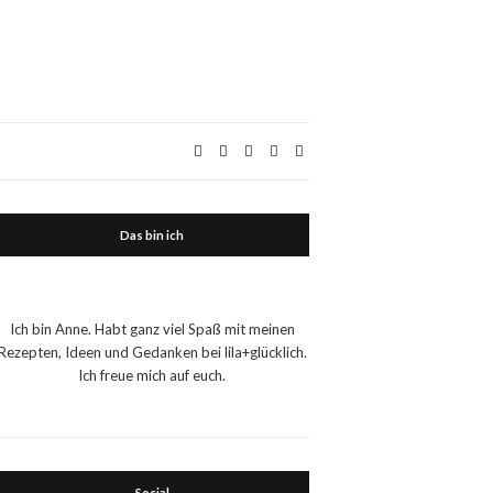
Das bin ich
Ich bin Anne. Habt ganz viel Spaß mit meinen
Rezepten, Ideen und Gedanken bei lila+glücklich.
Ich freue mich auf euch.
Social