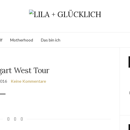
lf
Motherhood
Das bin ich
gart West Tour
2016
Keine Kommentare