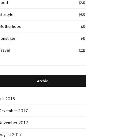
Food
(73)
Lifestyle
(42)
Motherhood
(2)
Sonstiges
(4)
Travel
(12)
Archiv
Juli 2018
Dezember 2017
November 2017
August 2017