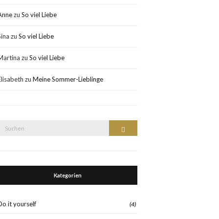
Anne
zu
So viel Liebe
Sina
zu
So viel Liebe
Martina
zu
So viel Liebe
Elisabeth
zu
Meine Sommer-Lieblinge
Suche
Suchen
nach:
Kategorien
Do it yourself
(4)